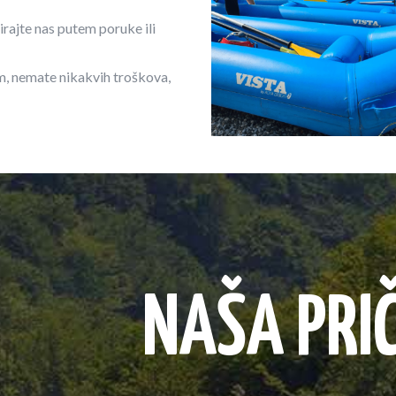
irajte nas putem poruke ili
m, nemate nikakvih troškova,
NAŠA PRI