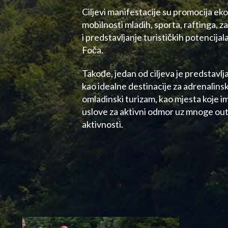
Ciljevi manifestacije su promocija eko
mobilnosti mladih, sporta, raftinga, z
i predstavljanje turističkih potencijal
Foča.
Takođe, jedan od ciljeva je predstavlj
kao idealne destinacije za adrenalinski
omladinski turizam, kao mjesta koje i
uslove za aktivni odmor uz mnoge ou
aktivnosti.