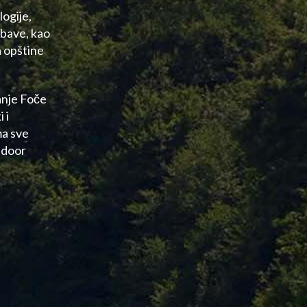
logije,
abave, kao
a opštine
anje Foče
 i
ma sve
tdoor