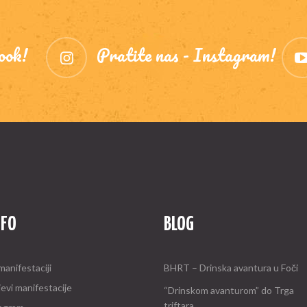
ook!
Pratite nas - Instagram!
NFO
BLOG
manifestaciji
BHRT – Drinska avantura u Foči
jevi manifestacije
“Drinskom avanturom” do Trga
triftara