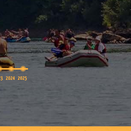
ka avantura održana je 29. jula
Treća Drinska avantura održana je 2
 godine. Učestvovalo je 25
2019. godine. Učestvovalo je
registrovanih čamaca.
registrovanih čamaca.
23
2024
2025