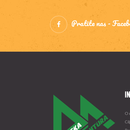
Pratite nas - Faceb
I
O 
Cil