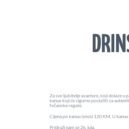
DRIN
Za sve ljubitelje avanture, koji dolaze 
kanue koji će sigurno poslužiti za autent
fočanske regate.
Cijena po kanuu iznosi 120 KM. U kanuu s
Pridruži nam se 26. jula.