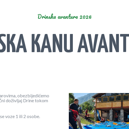
PRAVILA SPUSTA
Drinska avantura 2026
SKA KANU AVAN
u parovima, obezbijedićemo
ični doživljaj Drine tokom
e voze 1 ili 2 osobe.