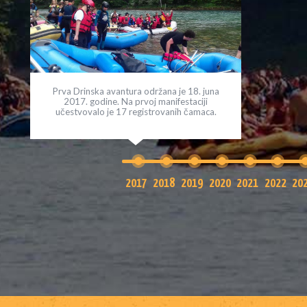
Prva Drinska avantura održana je 18. juna
Druga Drins
2017. godine. Na prvoj manifestaciji
2018.
učestvovalo je 17 registrovanih čamaca.
2017
2018
2019
2020
2021
2022
20