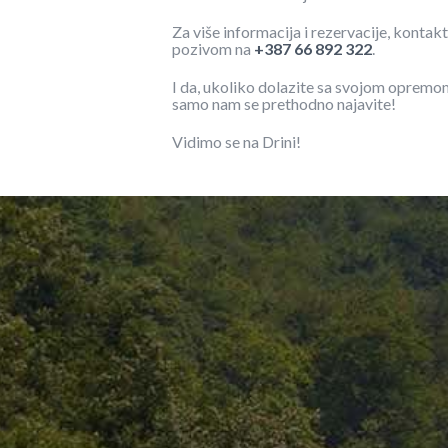
Za više informacija i rezervacije, kontakt
pozivom na
+387 66 892 322
.
I da, ukoliko dolazite sa svojom opremo
samo nam se prethodno najavite!
Vidimo se na Drini!