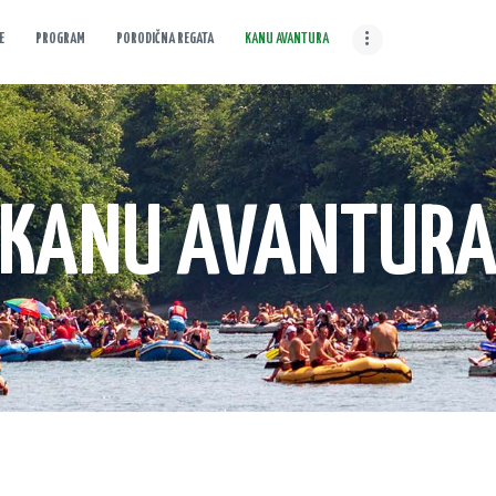
E
PROGRAM
PORODIČNA REGATA
KANU AVANTURA
O MANIFESTACIJI
Drinska Avantura
Gdje nastaje Drina, počinje avantura
CILJEVI
MANIFESTACIJE
KANU AVANTUR
PROGRAM
PORODIČNA REGATA
KANU AVANTURA
FOTO GALERIJA
VIJESTI