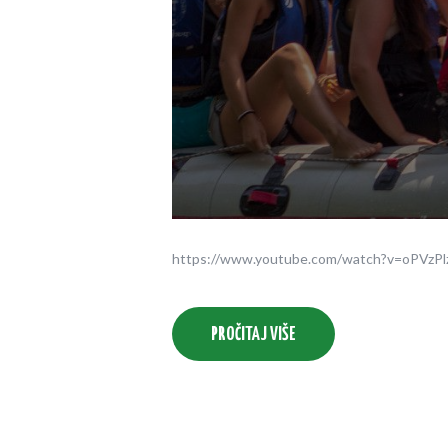
https://www.youtube.com/watch?v=oPVzPlz
PROČITAJ VIŠE