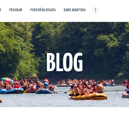
E
PROGRAM
PORODIČNA REGATA
KANU AVANTURA
O MANIFESTACIJI
Drinska Avantura
Gdje nastaje Drina, počinje avantura
CILJEVI
MANIFESTACIJE
BLOG
PROGRAM
PORODIČNA REGATA
KANU AVANTURA
FOTO GALERIJA
VIJESTI